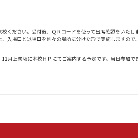
来校ください。受付後、ＱＲコードを使って出席確認をいたし
た、入場口と退場口を別々の場所に分けた形で実施しますので
、11月上旬頃に本校ＨＰにてご案内する予定です。当日参加で