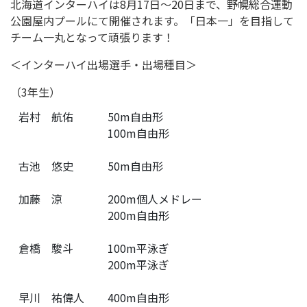
北海道インターハイは8月17日〜20日まで、野幌総合運動
公園屋内プールにて開催されます。「日本一」を目指して
チーム一丸となって頑張ります！
＜インターハイ出場選手・出場種目＞
（3年生）
岩村 航佑
50m自由形
100m自由形
古池 悠史
50m自由形
加藤 涼
200m個人メドレー
200m自由形
倉橋 駿斗
100m平泳ぎ
200m平泳ぎ
早川 祐偉人
400m自由形