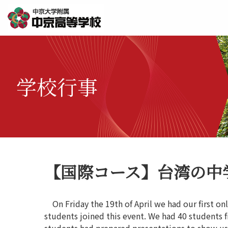
学校行事
【国際コース】台湾の中
On Friday the 19th of April we had our first on
students joined this event. We had 40 students 