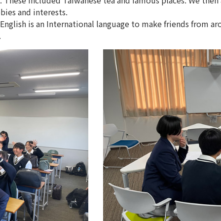
. These included Taiwanese tea and famous places. We then 
bies and interests.
nglish is an International language to make friends from ar
.