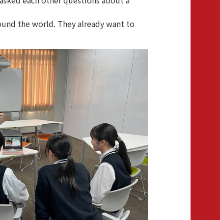
asked each other questions about a
ound the world. They already want to