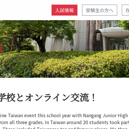
入試情報
受験生の方へ
学校とオンライン交流！
line Taiwan event this school year with Nangang Junior High
from all three grades. In Taiwan around 20 students took p