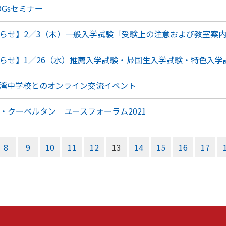
Gsセミナー
らせ】2／3（木）一般入学試験「受験上の注意および教室案
らせ】1／26（水）推薦入学試験・帰国生入学試験・特色入学
湾中学校とのオンライン交流イベント
・クーベルタン ユースフォーラム2021
8
9
10
11
12
13
14
15
16
17